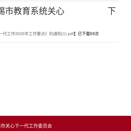
锡
市
教
育
系
统
关
心
下
工作2026年工作要点》的通知(1).pdf
】已下载
59
次
锡市关心下一代工作委员会