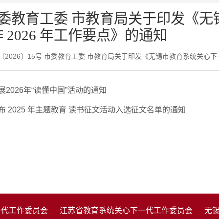
委
教
育
工
委
市
教
育
局
关
于
印
发
《
无
作
2
0
2
6
年
工
作
要
点
》
的
通
知
2026〕15号 市委教育工委 市教育局关于印发《无锡市教育系统关心下一代
展2026年“读懂中国”活动的通知
布 2025 年主题教育 读书征文活动入选征文名单的通知
一代工作委员会
江苏省教育系统关心下一代工作委员会
无